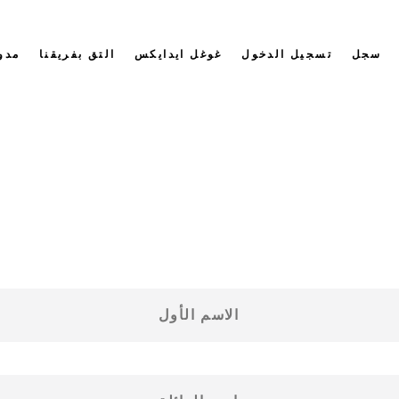
سجل
تسجيل الدخول
غوغل ايدايكس
التق بفريقنا
مدو