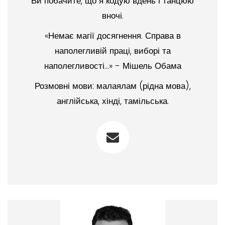
Ви побачите, що я кодую вдень і танцюю
вночі.
«Немає магії досягнення. Справа в
наполегливій праці, виборі та
наполегливості...» - Мішель Обама
Розмовні мови: малаялам (рідна мова),
англійська, хінді, тамільська.